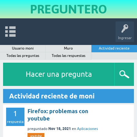
PREGUNTERO
Ingresar
Usuario moni
Muro
Actividad reciente
Todas las preguntas
Todas las respuestas
Hacer una pregunta
Actividad reciente de moni
Firefox: problemas con
1
youtube
respuesta
Nov 18, 2021
preguntado
en
Aplicaciones
youtube