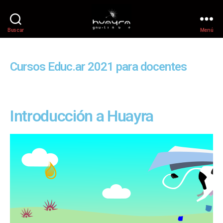
Buscar
Menú
Cursos Educ.ar 2021 para docentes
Introducción a Huayra