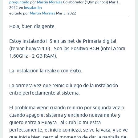
preguntado
por
Martin Morales
Colaborador
(
1,0m
puntos)
Mar 1,
2022
en
Instalación
editado
por
Martin Morales
Mar 3, 2022
Hola, buen día gente.
Estoy instalando H5 en las net de Primaria digital
(tenian huayra 1.0)...Son las Positivo BGH (intel Atom
1.60GHz - 2 GB RAM).
La instalación la realizo con éxito.
La primera vez que reinicio luego de la instalación
entro perfectamente al sistema.
El problema viene cuando reinicio por segunda vez o
cuando apago el sistema y enciendo nuevamente y
quiero entra a Huayra.. al Grub lo muestra
perfectamente, el inicio comieza, se ve la vaca, y se ve
que inicia bien, pero al momento de dar la pantalla de