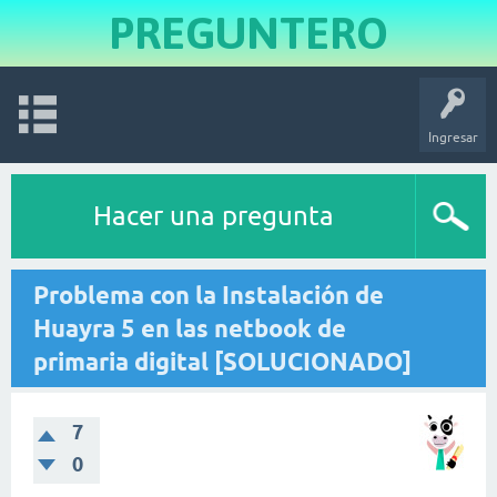
PREGUNTERO
Ingresar
Hacer una pregunta
Problema con la Instalación de
Huayra 5 en las netbook de
primaria digital [SOLUCIONADO]
7
0