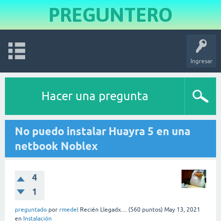
PREGUNTERO
Ingresar
Hacer una pregunta
No puedo instalar Huayra 5 en una
netbook Noblex
4
1
preguntado
por
rmedel
Recién Llegadx....
(
560
puntos)
May 13, 2021
en
Instalación