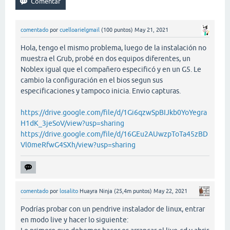
comentado
por
cuelloarielgmail
(
100
puntos)
May 21, 2021
Hola, tengo el mismo problema, luego de la instalación no
muestra el Grub, probé en dos equipos diferentes, un
Noblex igual que el compañero especificó y en un G5. Le
cambio la configuración en el bios segun sus
especificaciones y tampoco inicia. Envio capturas.
https://drive.google.com/file/d/1Gi6qzwSpBIJkb0YoYegra
H1dK_3jeSoV/view?usp=sharing
https://drive.google.com/file/d/16GEu2AUwzpToTa45zBD
Vl0meRfwG4SXh/view?usp=sharing
comentado
por
losalito
Huayra Ninja
(
25,4m
puntos)
May 22, 2021
Podrías probar con un pendrive instalador de linux, entrar
en modo live y hacer lo siguiente: