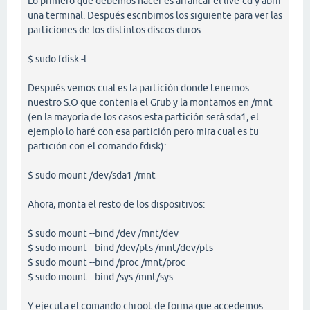
Lo primero que debemos hacer es arrancar el live-cd y abrir
una terminal. Después escribimos los siguiente para ver las
particiones de los distintos discos duros:
$ sudo fdisk -l
Después vemos cual es la partición donde tenemos
nuestro S.O que contenia el Grub y la montamos en /mnt
(en la mayoría de los casos esta partición será sda1, el
ejemplo lo haré con esa partición pero mira cual es tu
partición con el comando fdisk):
$ sudo mount /dev/sda1 /mnt
Ahora, monta el resto de los dispositivos:
$ sudo mount --bind /dev /mnt/dev
$ sudo mount --bind /dev/pts /mnt/dev/pts
$ sudo mount --bind /proc /mnt/proc
$ sudo mount --bind /sys /mnt/sys
Y ejecuta el comando chroot de forma que accedemos