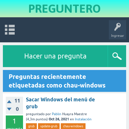
PREGUNTERO
Ingresar
Hacer una pregunta
Preguntas recientemente
etiquetadas como chau-windows
Sacar Windows del menú de
11
grub
0
preguntado
por
Pablin
Huayra Maestre
Oct 26, 2021
1
(
4,3m
puntos)
en
Instalación
grub
update-grub
chau-windows
respuesta