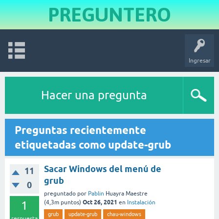
PREGUNTERO
Ingresar
Hacer una pregunta
Preguntas recientemente
etiquetadas como update-grub
Sacar Windows del menú de
11
grub
0
preguntado
por
Pablin
Huayra Maestre
Oct 26, 2021
1
(
4,3m
puntos)
en
Instalación
grub
update-grub
chau-windows
respuesta