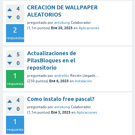
CREACION DE WALLPAPER
4
ALEATORIOS
0
preguntado
por
antukung
Colaborador
Ene 20, 2023
2
(
1,1m
puntos)
en
Aplicaciones
respuestas
Actualizaciones de
5
PilasBloques en el
0
repositorio
1
preguntado
por
andrelito
Recién Llegadx....
Ene 6, 2023
(
250
puntos)
en
Instalación
respuesta
Como instalo free pascal?
4
preguntado
por
antukung
Colaborador
0
Ene 5, 2023
(
1,1m
puntos)
en
Aplicaciones
1
respuesta