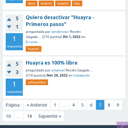
disco
externo
huayra5
bios
Quiero desactivar "Huayra -
5
Primeros pasos"
1
preguntado
por
senderosur
Recién
Dic 1, 2022
1
Llegadx....
(
210
puntos)
en
Errores
respuesta
huayra5
Huayra es 100% libre
5
preguntado
por
emanuel
Recién Llegadx....
3
Nov 28, 2022
(
210
puntos)
en
Instalación
1
sofwarelibre
respuesta
Página:
« Anterior
1
...
4
5
6
7
8
9
10
...
18
Siguiente »