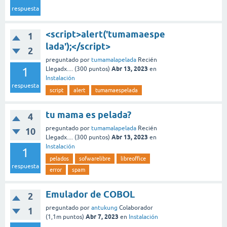
respuesta
<script>alert('tumamaespe
1
lada');</script>
2
preguntado
por
tumamalapelada
Recién
Abr 13, 2023
1
Llegadx....
(
300
puntos)
en
Instalación
respuesta
script
alert
tumamaespelada
tu mama es pelada?
4
preguntado
por
tumamalapelada
Recién
10
Abr 13, 2023
Llegadx....
(
300
puntos)
en
Instalación
1
pelados
sofwarelibre
libreoffice
respuesta
error
spam
Emulador de COBOL
2
preguntado
por
antukung
Colaborador
1
Abr 7, 2023
(
1,1m
puntos)
en
Instalación