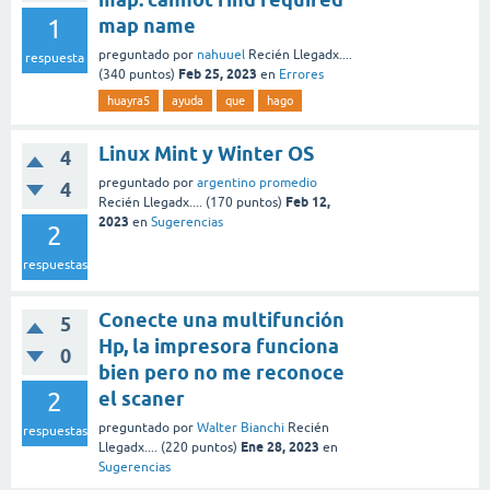
1
map name
preguntado
por
nahuuel
Recién Llegadx....
respuesta
Feb 25, 2023
(
340
puntos)
en
Errores
huayra5
ayuda
que
hago
Linux Mint y Winter OS
4
preguntado
por
argentino promedio
4
Feb 12,
Recién Llegadx....
(
170
puntos)
2023
en
Sugerencias
2
respuestas
Conecte una multifunción
5
Hp, la impresora funciona
0
bien pero no me reconoce
2
el scaner
preguntado
por
Walter Bianchi
Recién
respuestas
Ene 28, 2023
Llegadx....
(
220
puntos)
en
Sugerencias