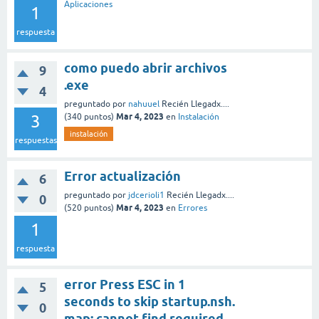
Aplicaciones
1
respuesta
como puedo abrir archivos
9
.exe
4
preguntado
por
nahuuel
Recién Llegadx....
Mar 4, 2023
3
(
340
puntos)
en
Instalación
instalación
respuestas
Error actualización
6
preguntado
por
jdcerioli1
Recién Llegadx....
0
Mar 4, 2023
(
520
puntos)
en
Errores
1
respuesta
error Press ESC in 1
5
seconds to skip startup.nsh.
0
map: cannot find required