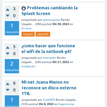
Problemas cambiando la
3
Splash Screen
0
preguntado
por
jamonyqueso
Recién
Dic 28, 2022
1
Llegadx....
(
280
puntos)
en
Errores
respuesta
huayra5
plymouth
¿como hacer que funcione
5
el wifi de la netbook g4?
0
preguntado
por
elvenpath
Recién
Dic 21, 2022
2
Llegadx....
(
260
puntos)
en
Instalación
respuestas
Mi net Juana Manso no
6
reconoce un disco externo
0
1TB.
1
preguntado
por
GuileFED
Recién Llegadx....
Dic 8, 2022
(
330
puntos)
en
Sugerencias
respuesta