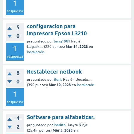
1
respuesta
configuracion para
5
impresora Epson L3210
0
preguntado
por
bang1981
Recién
Mar 31, 2023
1
Llegadx....
(
220
puntos)
en
Instalación
respuesta
Restablecer netbook
8
preguntado
por
Boris
Recién Llegadx....
0
Mar 10, 2023
(
390
puntos)
en
Instalación
1
respuesta
Software para alfabetizar.
4
preguntado
por
losalito
Huayra Ninja
2
Mar 5, 2023
(
25,4m
puntos)
en