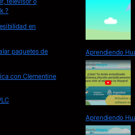
, televisor o
k ?
sibilidad en
alar paquetes de
Aprendiendo Hua
ica con Clementine
VLC
Aprendiendo Hua