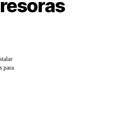
presoras
stalar
s para