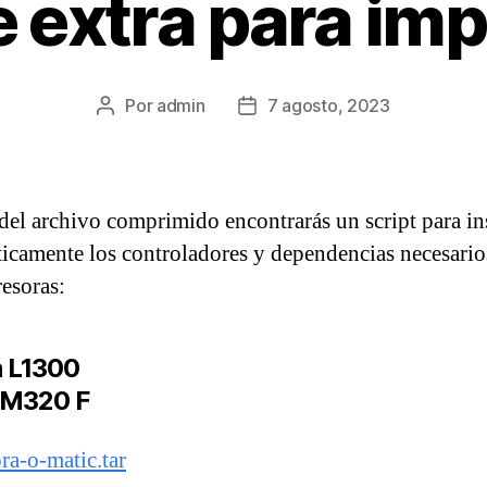
 extra para im
Por
admin
7 agosto, 2023
Autor
Fecha
de
de
la
publicación
entrada
del archivo comprimido encontrarás un script para in
icamente los controladores y dependencias necesario
resoras:
 L1300
 M320 F
ra-o-matic.tar