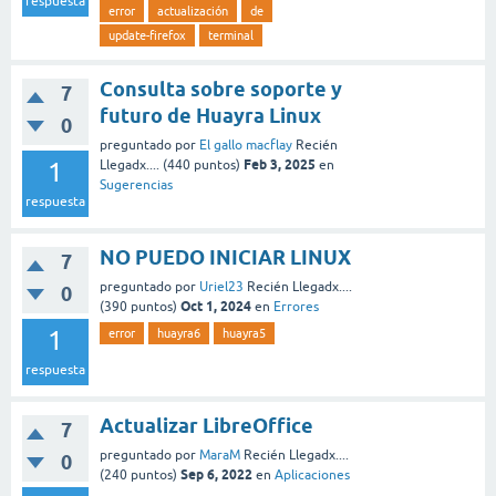
respuesta
error
actualización
de
update-firefox
terminal
Consulta sobre soporte y
7
futuro de Huayra Linux
0
preguntado
por
El gallo macflay
Recién
Feb 3, 2025
1
Llegadx....
(
440
puntos)
en
Sugerencias
respuesta
NO PUEDO INICIAR LINUX
7
preguntado
por
Uriel23
Recién Llegadx....
0
Oct 1, 2024
(
390
puntos)
en
Errores
1
error
huayra6
huayra5
respuesta
Actualizar LibreOffice
7
preguntado
por
MaraM
Recién Llegadx....
0
Sep 6, 2022
(
240
puntos)
en
Aplicaciones