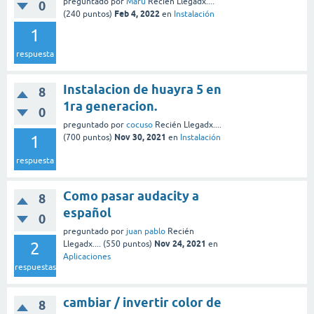
preguntado
por
Maru
Recién Llegadx....
0
Feb 4, 2022
(
240
puntos)
en
Instalación
1
respuesta
Instalacion de huayra 5 en
8
1ra generacion.
0
preguntado
por
cocuso
Recién Llegadx....
Nov 30, 2021
1
(
700
puntos)
en
Instalación
respuesta
Como pasar audacity a
8
español
0
preguntado
por
juan pablo
Recién
Nov 24, 2021
2
Llegadx....
(
550
puntos)
en
Aplicaciones
respuestas
cambiar / invertir color de
8