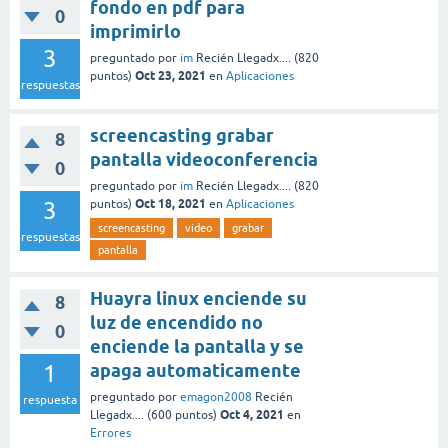
fondo en pdf para
0
imprimirlo
3
preguntado
por
im
Recién Llegadx....
(
820
Oct 23, 2021
puntos)
en
Aplicaciones
respuestas
screencasting grabar
8
pantalla videoconferencia
0
preguntado
por
im
Recién Llegadx....
(
820
Oct 18, 2021
3
puntos)
en
Aplicaciones
screencasting
video
grabar
respuestas
pantalla
Huayra linux enciende su
8
luz de encendido no
0
enciende la pantalla y se
1
apaga automaticamente
preguntado
por
emagon2008
Recién
respuesta
Oct 4, 2021
Llegadx....
(
600
puntos)
en
Errores