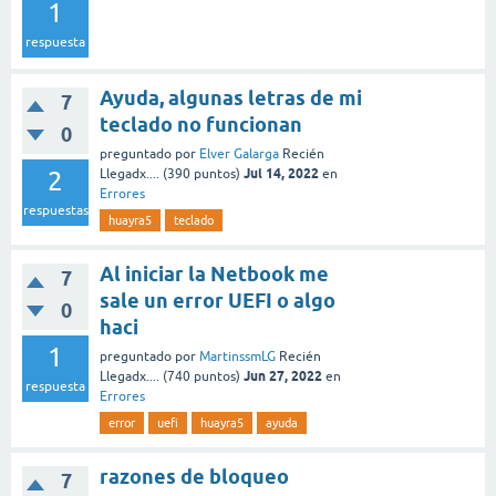
1
respuesta
Ayuda, algunas letras de mi
7
teclado no funcionan
0
preguntado
por
Elver Galarga
Recién
Jul 14, 2022
2
Llegadx....
(
390
puntos)
en
Errores
respuestas
huayra5
teclado
Al iniciar la Netbook me
7
sale un error UEFI o algo
0
haci
1
preguntado
por
MartinssmLG
Recién
Jun 27, 2022
Llegadx....
(
740
puntos)
en
respuesta
Errores
error
uefi
huayra5
ayuda
razones de bloqueo
7