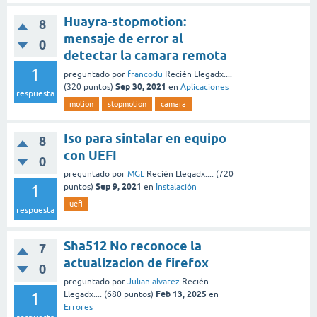
Huayra-stopmotion:
8
mensaje de error al
0
detectar la camara remota
1
preguntado
por
francodu
Recién Llegadx....
Sep 30, 2021
(
320
puntos)
en
Aplicaciones
respuesta
motion
stopmotion
camara
Iso para sintalar en equipo
8
con UEFI
0
preguntado
por
MGL
Recién Llegadx....
(
720
Sep 9, 2021
1
puntos)
en
Instalación
uefi
respuesta
Sha512 No reconoce la
7
actualizacion de firefox
0
preguntado
por
Julian alvarez
Recién
Feb 13, 2025
1
Llegadx....
(
680
puntos)
en
Errores