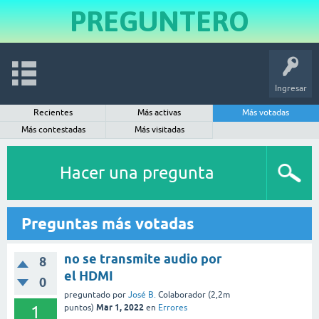
PREGUNTERO
Ingresar
Recientes
Más activas
Más votadas
Más contestadas
Más visitadas
Hacer una pregunta
Preguntas más votadas
no se transmite audio por
8
el HDMI
0
preguntado
por
José B.
Colaborador
(
2,2m
Mar 1, 2022
1
puntos)
en
Errores