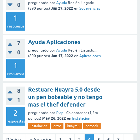
preguntado
por
Ayuda
Recién Llegadx....
0
Jun 27, 2022
(
890
puntos)
en
Sugerencias
1
respuesta
Ayuda Aplicaciones
7
preguntado
por
Ayuda
Recién Llegadx....
0
Jun 17, 2022
(
890
puntos)
en
Aplicaciones
1
respuesta
Restuare Huayra 5.0 desde
8
un pen boteable y no tengo
1
mas el thef defender
2
preguntado
por
Plapli
Colaborador
(
1,2m
May 26, 2022
puntos)
en
Instalación
respuestas
instalacion
error
huayra5
netbook
Página:
« Anterior
1
2
3
4
5
6
7
...