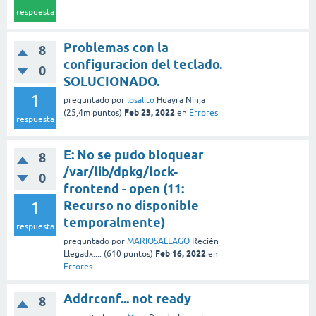
respuesta
Problemas con la
8
configuracion del teclado.
0
SOLUCIONADO.
1
preguntado
por
losalito
Huayra Ninja
Feb 23, 2022
(
25,4m
puntos)
en
Errores
respuesta
E: No se pudo bloquear
8
/var/lib/dpkg/lock-
0
frontend - open (11:
1
Recurso no disponible
temporalmente)
respuesta
preguntado
por
MARIOSALLAGO
Recién
Feb 16, 2022
Llegadx....
(
610
puntos)
en
Errores
Addrconf... not ready
8