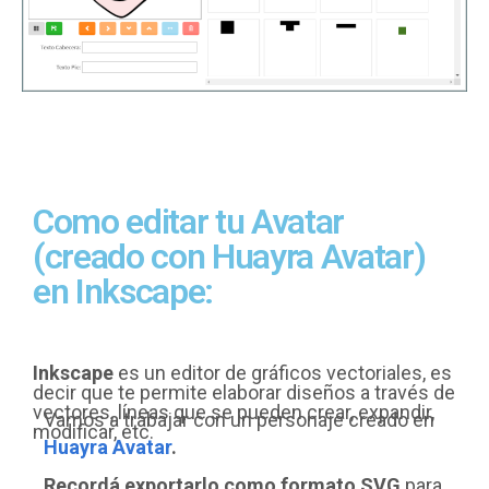
Como editar tu Avatar
(creado con Huayra Avatar)
en Inkscape:
Inkscape
es un editor de gráficos vectoriales, es
decir que te permite elaborar diseños a través de
vectores, líneas que se pueden crear, expandir,
Vamos a trabajar con un personaje creado en
modificar, etc.
Huayra Avatar
.
Recordá exportarlo como formato SVG
para